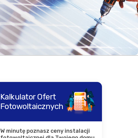
Kalkulator Ofert
Fotowoltaicznych
W minutę poznasz ceny instalacji
fotowoltaicznej dla Twojego domu