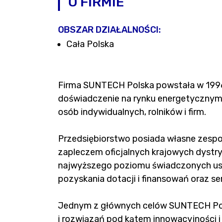
O FIRMIE
OBSZAR DZIAŁALNOŚCI:
Cała Polska
Firma SUNTECH Polska powstała w 1996 
doświadczenie na rynku energetycznym i
osób indywidualnych, rolników i firm.
Przedsiębiorstwo posiada własne zespo
zapleczem oficjalnych krajowych dystr
najwyższego poziomu świadczonych usł
pozyskania dotacji i finansowań oraz ser
Jednym z głównych celów SUNTECH Pols
i rozwiązań pod kątem innowacyjności i