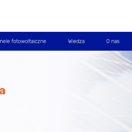
nele fotowoltaiczne
Wiedza
O nas
a