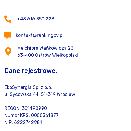
+48 616 350 223
kontakt@rankingpv.pl
Melchiora Wańkowicza 23
63-400 Ostrów Wielkopolski
Dane rejestrowe:
EkoSynergia Sp. z o.o.
ul.Sycowska 44, 51-319 Wrocław
REGON: 301498990
Numer KRS: 0000361877
NIP: 6222742981