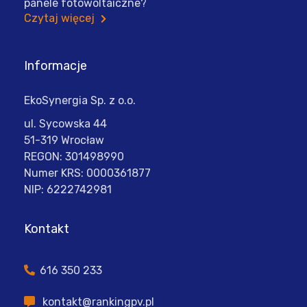
panele fotowoltaiczne?
Czytaj więcej
Informacje
EkoSynergia Sp. z o.o.
ul. Sycowska 44
51-319 Wrocław
REGON: 301498990
Numer KRS: 0000361877
NIP: 6222742981
Kontakt
616 350 233
kontakt@rankingpv.pl